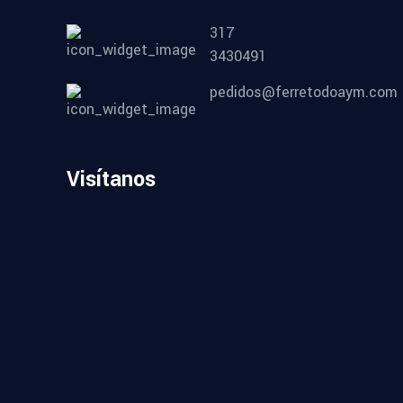
317
3430491
pedidos@ferretodoaym.com
Visítanos