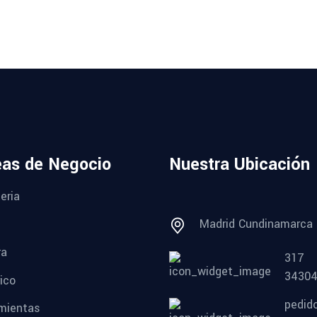
eas de Negocio
Nuestra Ubicación
eria
Madrid Cundinamarca
ra
317
3430
ico
pedid
mientas