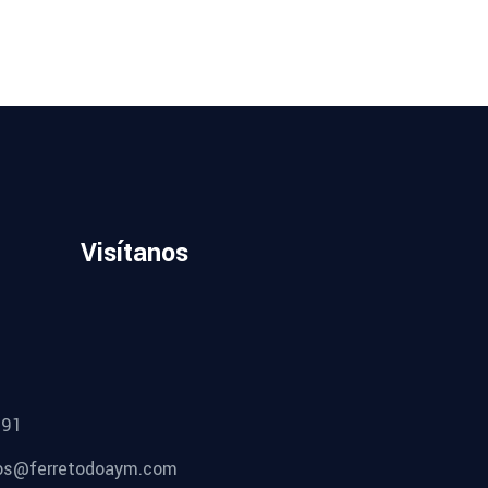
Visítanos
491
os@ferretodoaym.com