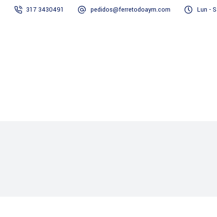
317 3430491
pedidos@ferretodoaym.com
Lun - S
Inicio