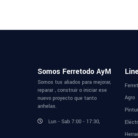
Somos Ferretodo AyM
Lin
Somos tus aliados para mejorar,
Ferret
reparar , construir o iniciar ese
Agro
nuevo proyecto que tanto
anhelas.
Pintu
Lun - Sab 7:00 - 17:30,
Eléctr
Herra