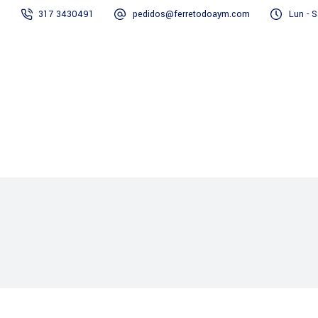
317 3430491
pedidos@ferretodoaym.com
Lun - S
Inicio