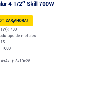
lar 4 1/2″ Skill 700W
OTIZAR¡AHORA!
 (W): 700
odo tipo de metales
115
 11000
(AxAxL): 8x10x28