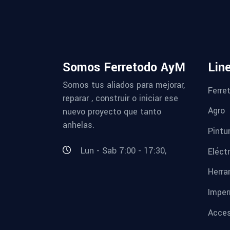
Somos Ferretodo AyM
Lin
Somos tus aliados para mejorar,
Ferret
reparar , construir o iniciar ese
Agro
nuevo proyecto que tanto
anhelas.
Pintu
Lun - Sab 7:00 - 17:30,
Eléctr
Herra
Imper
Acces