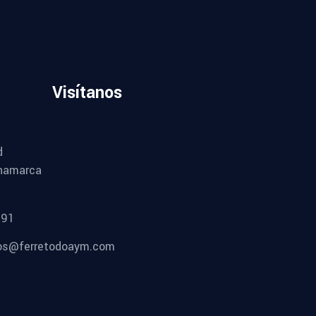
Visítanos
d
namarca
491
os@ferretodoaym.com