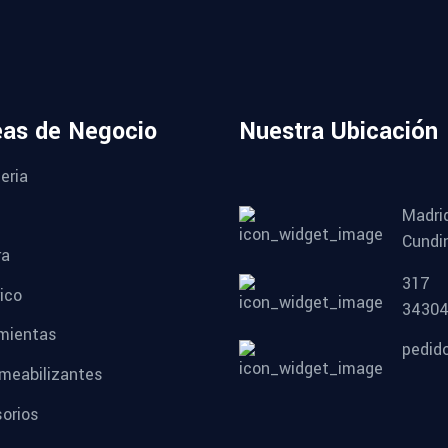
eas de Negocio
Nuestra Ubicación
eria
Madri
Cundi
ra
317
ico
3430
mientas
pedid
meabilizantes
orios