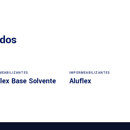
ados
MEABILIZANTES
IMPERMEABILIZANTES
flex Base Solvente
Aluflex