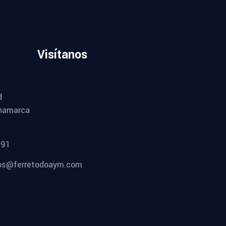
Visítanos
d
namarca
491
os@ferretodoaym.com