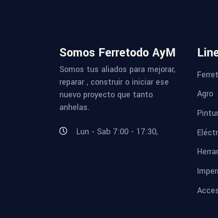
Somos Ferretodo AyM
Lin
Somos tus aliados para mejorar,
Ferret
reparar , construir o iniciar ese
Agro
nuevo proyecto que tanto
anhelas.
Pintu
Lun - Sab 7:00 - 17:30,
Eléctr
Herra
Imper
Acces