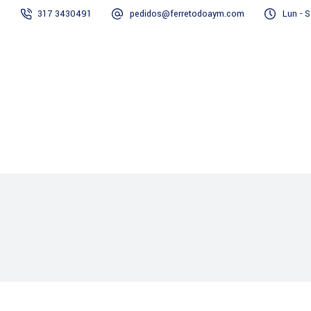
317 3430491
pedidos@ferretodoaym.com
Lun - S
Inicio