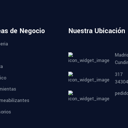
eas de Negocio
Nuestra Ubicación
eria
Madri
Cundi
ra
317
ico
3430
mientas
pedid
meabilizantes
orios