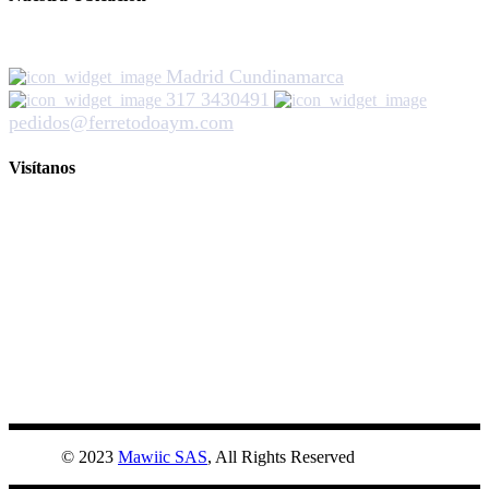
Madrid Cundinamarca
317 3430491
pedidos@ferretodoaym.com
Visítanos
© 2023
Mawiic SAS
, All Rights Reserved