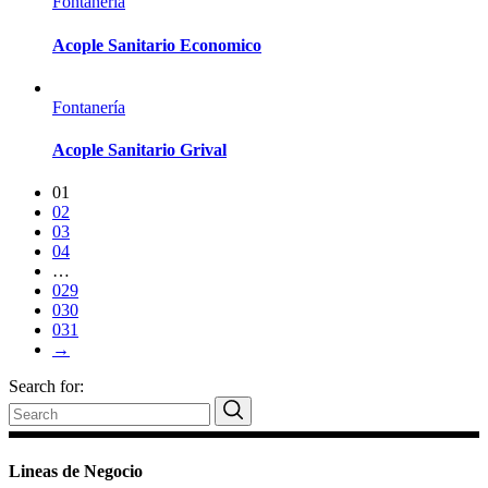
Fontanería
Acople Sanitario Economico
Fontanería
Acople Sanitario Grival
01
02
03
04
…
029
030
031
→
Search for:
Lineas de Negocio