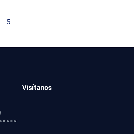
Visítanos
d
namarca