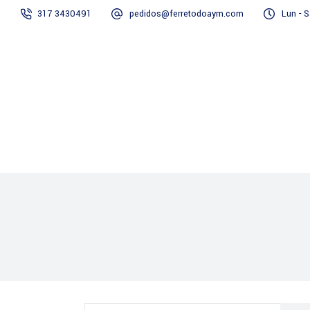
317 3430491
pedidos@ferretodoaym.com
Lun - S
Inicio