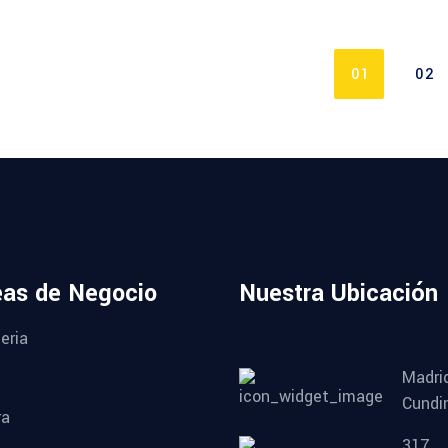
01
02
eas de Negocio
Nuestra Ubicación
eria
Madri
Cundi
ra
317