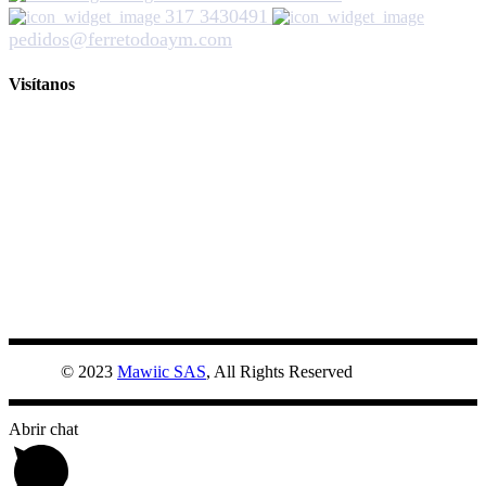
317 3430491
pedidos@ferretodoaym.com
Visítanos
© 2023
Mawiic SAS
, All Rights Reserved
Abrir chat