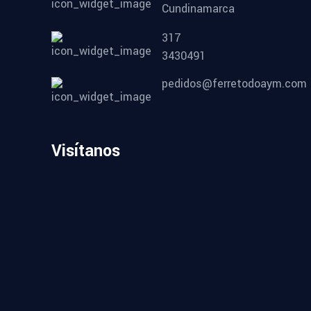
Cundinamarca
317
3430491
pedidos@ferretodoaym.com
Visítanos