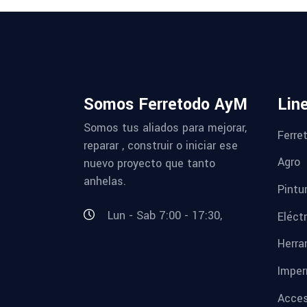
Somos Ferretodo AyM
Lin
Somos tus aliados para mejorar,
Ferret
reparar , construir o iniciar ese
Agro
nuevo proyecto que tanto
anhelas.
Pintu
Lun - Sab 7:00 - 17:30,
Eléctr
Herra
Imper
Acces