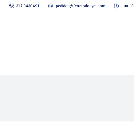
317 3430491
pedidos@ferretodoaym.com
Lun - S
Inicio