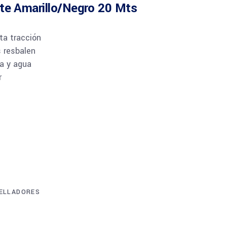
nte Amarillo/Negro 20 Mts
lta tracción
s resbalen
sa y agua
r
SELLADORES