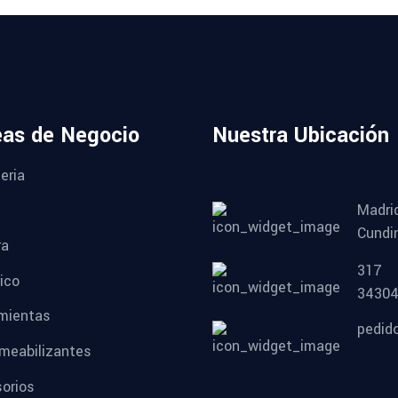
eas de Negocio
Nuestra Ubicación
eria
Madri
Cundi
ra
317
ico
3430
mientas
pedid
meabilizantes
orios