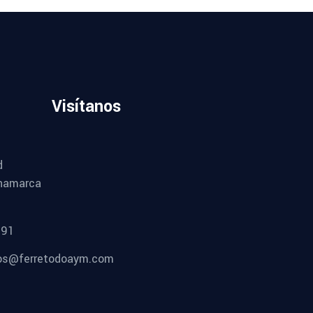
Visítanos
d
namarca
491
os@ferretodoaym.com